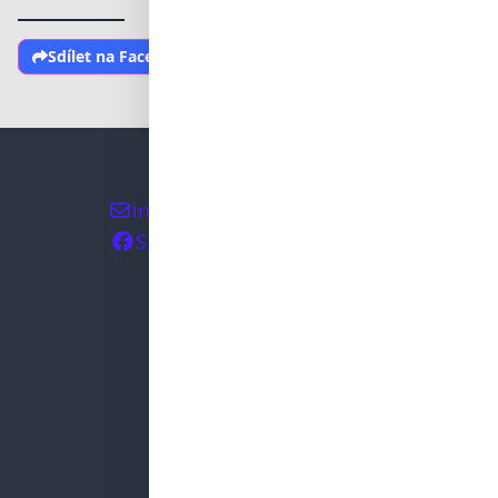
Sdílet na Facebooku
+420 608 812 787
info@ostrovni-elektrarny.cz
Sledujte nás na Facebooku
OSTROVNÍ ELEKTRÁRNY
Instalace
Školení
Reference
Výhody FV