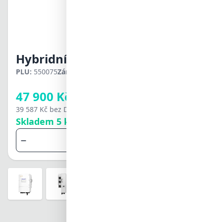
Svenska
Türkçe
中文
日本語
한국어
Hybridní měnič PYTES Solis JS3PL15
العربية
हिन्दी
PLU:
550075
Záruka:
5 let
Hlídací pes
ไทย
Registrovaným firmám
Tiếng Việt
47 900 Kč
můžeme poskytnout
velkoobchodní slevy
39 587 Kč
bez DPH
Skladem 5 ks