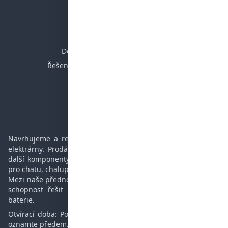
Eshop
SPOLEČNOST
Dodací a reklamační podmínky
Řešení mimosoudních sporů (ADR/ČOI)
Časté dotazy
Podpora
Kontakt
Navrhujeme a realizujeme ostrovní a hybridní fotovoltaické
elektrárny. Prodáváme panely, regulátory, baterie, měniče a
další komponenty potřebné pro ostrovní elektrárnu. Vhodné
pro chatu, chalupu, karavan, jachtu nebo rodinný dům.
Mezi naše přednosti patří více než 12-letá zkušenost v oboru,
schopnost řešit i složité problémy a opravovat měniče a
baterie.
Otvírací doba: Po - Pá 10 - 15 hod. Vyzvednutí zboží prosím
oznamte předem.