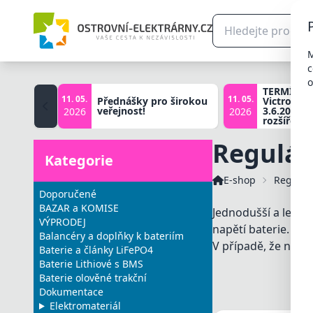
M
c
o
TERMÍNY š
11. 05.
11. 05.
Přednášky pro širokou
Victron zá
veřejnost!
3.6.2026, 
2026
2026
rozšířené 
Regulát
Kategorie
E-shop
Regulát
Doporučené
BAZAR a KOMISE
Jednodušší a levně
VÝPRODEJ
napětí baterie.
Balancéry a doplňky k bateriím
V případě, že nejs
Baterie a články LiFePO4
Baterie Lithiové s BMS
Baterie olověné trakční
Dokumentace
Elektromateriál