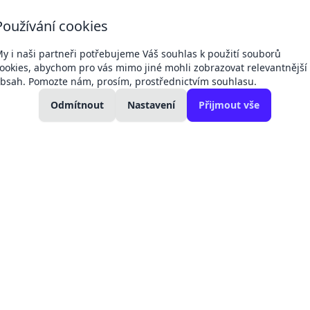
+420 607 049
+420 792 311
Používání cookies
Dodací 
132
042
podmín
kancelář
technici a servis
y i naši partneři potřebujeme Váš souhlas k použití souborů
ookies, abychom pro vás mimo jiné mohli zobrazovat relevantnější
bsah. Pomozte nám, prosím, prostřednictvím souhlasu.
kolení:
Změny cen produktů -
11. 04.
27. 02.
kladní
Regul
Odmítnout
Victron, baterie
Nastavení
Přijmout vše
Victron
ohřev
2026
2025
elektromateriál
17.6.2026
ory nabíjení PWM Victro
ory nabíjení PWM Victron
jší alternativa k MPPT regulátorům. Jejich účinnost je dobr
ou skladem, všechny produkty firmy Victron můžeme typick