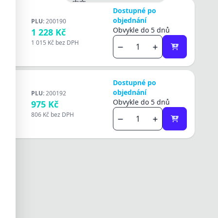
中文
Dostupné po
日本語
objednání
PLU:
200190
한국어
ulsně
Obvykle do 5 dnů
1 228 Kč
العربية
átory
हिन्दी
1 015 Kč
bez DPH
jí
ไทย
unkce
chlé a
Tiếng Việt
daptivní
 baterie:
Dostupné po
) Chráněno
í ochrana
objednání
PLU:
200192
PWM
ulsně
Obvykle do 5 dnů
975 Kč
. 3.
átory
r PWM je
806 Kč
bez DPH
jí
ueSolar
unkce
dně
chlé a
daptivní
ní může
 baterie:
í baterie:
) Chráněno
pro baterii
í ochrana
0-38V /max.
PWM
ájecí výstup
. 3.
í teplota:
r PWM je
ACE
ueSolar
10A-20A-
dně
ní může