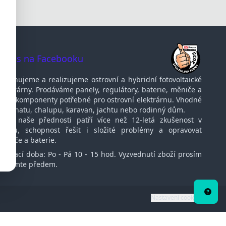
ie: 12V
i 12V: opt.
ax. 55V
 výstup 2 x
plota: od
E Datasheet
0A
te nás na Facebooku
Navrhujeme a realizujeme ostrovní a hybridní fotovoltaické
elektrárny. Prodáváme panely, regulátory, baterie, měniče a
další komponenty potřebné pro ostrovní elektrárnu. Vhodné
pro chatu, chalupu, karavan, jachtu nebo rodinný dům.
Mezi naše přednosti patří více než 12-letá zkušenost v
oboru, schopnost řešit i složité problémy a opravovat
měniče a baterie.
Otvírací doba: Po - Pá 10 - 15 hod. Vyzvednutí zboží prosím
oznamte předem.
Potře
porad
Nastavení cookies