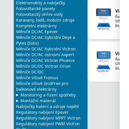
Elektromobily a nabíječky
Fotovoltaické panely
Victr
Fotovoltaický ohřev vody
Řada reg
Karavany, lodě, mobilní zdroje
šířkovou
Kompletní elektrárny
BlueSola
následuj
Měniče DC/AC Epever
ovládání
Měniče DC/AC hybridní Deye a
snadné n
Pytes (Solis)
nabíjení 
Měniče DC/AC hybridní Victron
Olověná 
Victr
proti př
Měniče DC/AC ostrovní Axpert
Instalace
Řada reg
Měniče DC/AC Victron Phoenix
rozpoznal
šířkovou
Měniče DC/DC Victron Orion
Reguláto
BlueSola
Měniče DC/DC
vhodný p
následuj
PWM jiný
Měniče síťové Fronius
ovládání
fotovolt
snadné n
Měniče síťové GridFree pro
fotovolt
nabíjení 
balkonové elektrárny
poškodit
Olověná 
Monitoring a řízení spotřeby
12V nebo
proti př
12V: opt
Montážní materiál
Instalace
55V Přip
rozpoznal
Nabíječky baterií a zdroje napětí
2 x USB:
Reguláto
Regulátory nabíjení Epever
od -35°
vhodný p
Regulátory nabíjení MPPT Victron
Datashe
PWM jiný
30A
Regulátory nabíjení PWM Victron
fotovolt
fotovolt