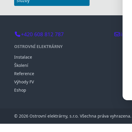
Služby
poškodit
nebo 24V
18-20V /
Připojov
USB: nap
-35°C d
Manual 
+420 608 812 787
info
OSTROVNÍ ELEKTRÁRNY
Instalace
Školení
Reference
Výhody FV
Eshop
© 2026 Ostrovní elektrárny, s.r.o. Všechna práva vyhrazena