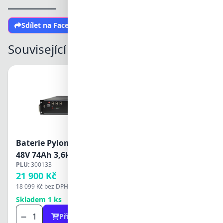
Sdílet na Facebooku
Související produkty
Baterie PylonTech US3000C
Baterie PylonTech 
48V 74Ah 3,6kWh
48V 50Ah 2,4kWh
PLU:
300133
PLU:
300132
21 900 Kč
17 180 Kč
18 099 Kč
bez DPH
14 198 Kč
bez DPH
Skladem 1 ks
Skladem 3 ks
Přidat do košíku
Přidat do