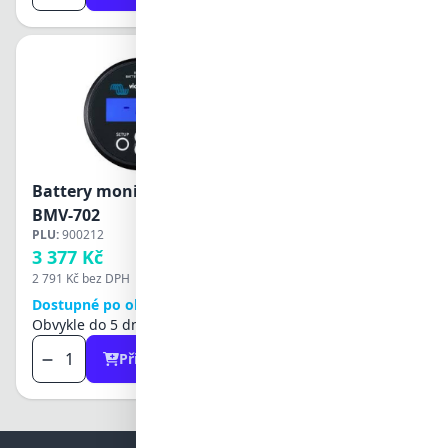
Battery monitor Victron
BMV-702
PLU:
900212
3 377 Kč
2 791 Kč
bez DPH
Dostupné po objednání
Obvykle do 5 dnů
Přidat do košíku