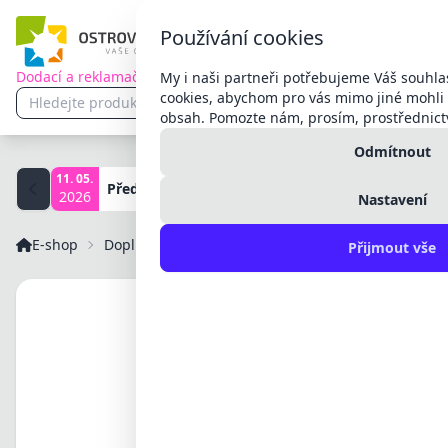
Používání cookies
Dodací a reklamační podmínky
My i naši partneři potřebujeme Váš souhla
Přihlášení
cookies, abychom pro vás mimo jiné mohli 
CS
CZK
obsah. Pomozte nám, prosím, prostřednict
Registrace
Čeština
CZK
Česká
Odmítnout
Slovenčina
EUR
Euro
11. 05.
11. 05.
English
Přednášky pro širokou veřejnost!
2026
2026
Nastavení
Українська
Deutsch
E-shop
Doplňky pro Axpert, Infini, Deye a Solis
Polski
Kabel UT
Přijmout vše
Magyar
Română
Български
Hrvatski
Español
Français
Italiano
Nederlands
Português
Русский