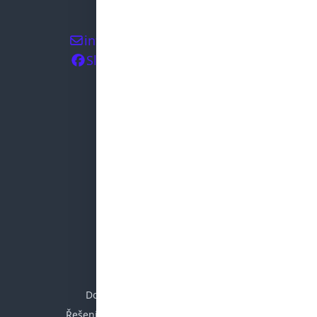
+420 608 812 787
info@ostrovni-elektrarny.cz
Sledujte nás na Facebooku
OSTROVNÍ ELEKTRÁRNY
Instalace
Školení
Reference
Výhody FV
Eshop
SPOLEČNOST
Dodací a reklamační podmínky
Řešení mimosoudních sporů (ADR/ČOI)