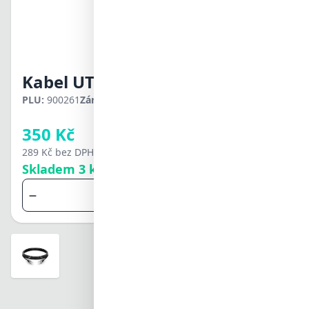
Svenska
Türkçe
中文
日本語
한국어
Kabel UTP 485 mezi baterie Pylonte
العربية
हिन्दी
PLU:
900261
Záruka:
2 roky
Hlídací pes
ไทย
Registrovaným firmám
Tiếng Việt
350 Kč
můžeme poskytnout
velkoobchodní slevy
289 Kč
bez DPH
Skladem 3 ks