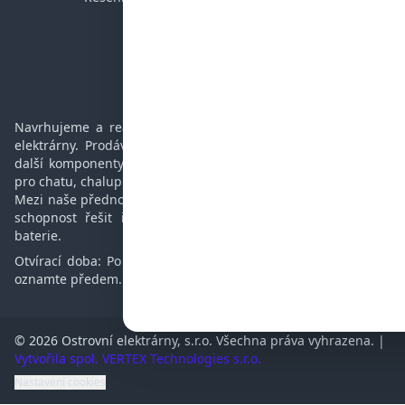
Časté dotazy
Podpora
Kontakt
Navrhujeme a realizujeme ostrovní a hybridní fotovoltaické
elektrárny. Prodáváme panely, regulátory, baterie, měniče a
další komponenty potřebné pro ostrovní elektrárnu. Vhodné
pro chatu, chalupu, karavan, jachtu nebo rodinný dům.
Mezi naše přednosti patří více než 12-letá zkušenost v oboru,
schopnost řešit i složité problémy a opravovat měniče a
baterie.
Otvírací doba: Po - Pá 10 - 15 hod. Vyzvednutí zboží prosím
oznamte předem.
© 2026 Ostrovní elektrárny, s.r.o. Všechna práva vyhrazena. |
Vytvořila spol. VERTEX Technologies s.r.o.
Nastavení cookies