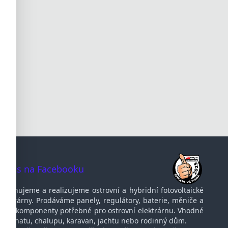
te nás na Facebooku
Navrhujeme a realizujeme ostrovní a hybridní fotovoltaické
elektrárny. Prodáváme panely, regulátory, baterie, měniče a
další komponenty potřebné pro ostrovní elektrárnu. Vhodné
pro chatu, chalupu, karavan, jachtu nebo rodinný dům.