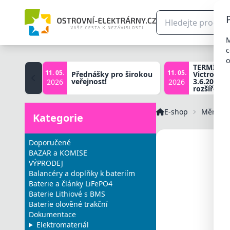
M
c
o
TERMÍNY š
11. 05.
11. 05.
Přednášky pro širokou
Victron zá
veřejnost!
3.6.2026, 
2026
2026
rozšířené 
E-shop
Měniče 
Kategorie
Doporučené
BAZAR a KOMISE
VÝPRODEJ
Balancéry a doplňky k bateriím
Baterie a články LiFePO4
Baterie Lithiové s BMS
Baterie olověné trakční
Dokumentace
Elektromateriál