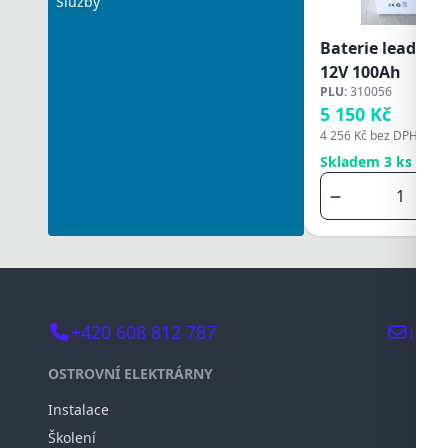
Služby
Baterie lead-ca
12V 100Ah
PLU:
310056
5 150 Kč
4 256 Kč
bez DPH
Skladem 3 ks
+420 608 812 787
info
OSTROVNÍ ELEKTRÁRNY
Instalace
Školení