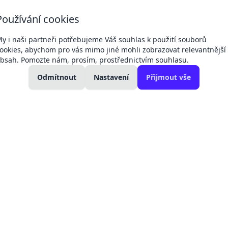
+420 607 049
+420 792 311
Používání cookies
Dodací 
132
042
podmín
kancelář
technici a servis
y i naši partneři potřebujeme Váš souhlas k použití souborů
ookies, abychom pro vás mimo jiné mohli zobrazovat relevantnější
bsah. Pomozte nám, prosím, prostřednictvím souhlasu.
kolení:
Změny cen produktů -
11. 04.
27. 02.
kladní
Regul
Odmítnout
Victron, baterie
Nastavení
Přijmout vše
Victron
ohřev
2026
2025
elektromateriál
17.6.2026
DC/AC hybridní Victron
Měnič Victron Multiplus 24V 1600VA sin
Měnič Victron 
PLU:
550110
Záruka:
5 let
Regist
17 089 Kč
můžem
velkoo
14 123 Kč
bez DPH
Dostupné po objedn
Obvykle do 10 dnů