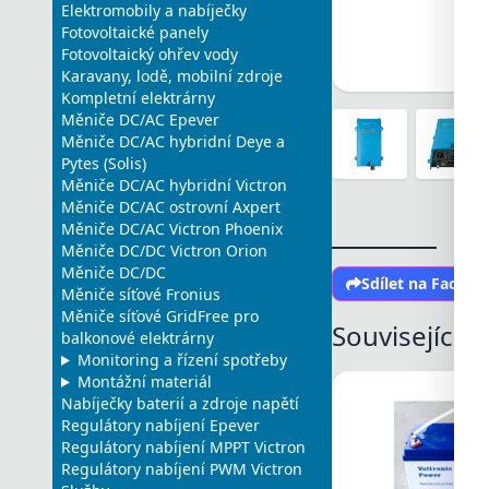
Elektromobily a nabíječky
Fotovoltaické panely
Fotovoltaický ohřev vody
Karavany, lodě, mobilní zdroje
Kompletní elektrárny
Měniče DC/AC Epever
Měniče DC/AC hybridní Deye a
Pytes (Solis)
Měniče DC/AC hybridní Victron
Měniče DC/AC ostrovní Axpert
Měniče DC/AC Victron Phoenix
Měniče DC/DC Victron Orion
Měniče DC/DC
Sdílet na Faceb
Měniče síťové Fronius
Měniče síťové GridFree pro
Související 
balkonové elektrárny
Monitoring a řízení spotřeby
Montážní materiál
Nabíječky baterií a zdroje napětí
Regulátory nabíjení Epever
Regulátory nabíjení MPPT Victron
Regulátory nabíjení PWM Victron