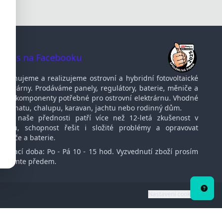
te nás na Facebooku
Navrhujeme a realizujeme ostrovní a hybridní fotovoltaické
elektrárny. Prodáváme panely, regulátory, baterie, měniče a
další komponenty potřebné pro ostrovní elektrárnu. Vhodné
pro chatu, chalupu, karavan, jachtu nebo rodinný dům.
Mezi naše přednosti patří více než 12-letá zkušenost v
oboru, schopnost řešit i složité problémy a opravovat
měniče a baterie.
Otvírací doba: Po - Pá 10 - 15 hod. Vyzvednutí zboží prosím
oznamte předem.
Potře
porad
Nastavení cookies