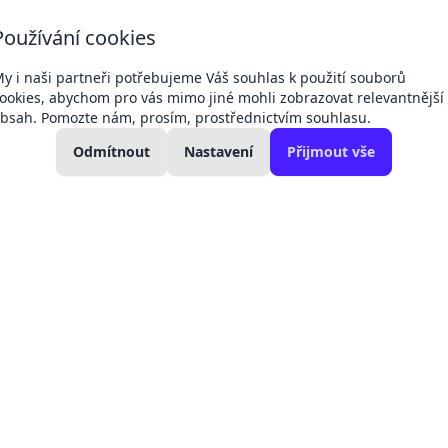
+420 607 049
+420 792 311
Používání cookies
Dodací 
132
042
podmín
kancelář
technici a servis
y i naši partneři potřebujeme Váš souhlas k použití souborů
ookies, abychom pro vás mimo jiné mohli zobrazovat relevantnější
bsah. Pomozte nám, prosím, prostřednictvím souhlasu.
kolení:
Změny cen produktů -
11. 04.
27. 02.
kladní
Regul
Odmítnout
Victron, baterie
Nastavení
Přijmout vše
Victron
ohřev
2026
2025
elektromateriál
17.6.2026
EJ
sériový převodník komunikace pro displej
sériový převod
PLU:
900057
Záruka:
2 rok
32 Kč
35 Kč
Sleva -10
26 Kč
bez DPH
Skladem 4 ks