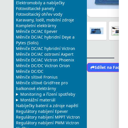
Elektromobily a nabíječky
Fotovoltaické panely
Fotovoltaický ohřev vody
Karavany, lodě, mobilní zdroje
Kompletní elektrárny
Měniče DC/AC Epever
Měniče DC/AC hybridní Deye a
Pytes (Solis)
Měniče DC/AC hybridní Victron
Měniče DC/AC ostrovní Axpert
Měniče DC/AC Victron Phoenix
Měniče DC/DC Victron Orion
Sdílet na Faceb
Měniče DC/DC
Měniče síťové Fronius
Měniče síťové GridFree pro
balkonové elektrárny
Monitoring a řízení spotřeby
Montážní materiál
Nabíječky baterií a zdroje napětí
Regulátory nabíjení Epever
Regulátory nabíjení MPPT Victron
Regulátory nabíjení PWM Victron