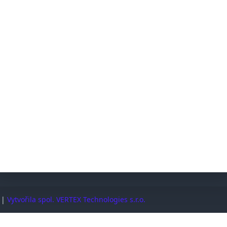
@ostrovni-elektrarny.cz
Sleduj
SPOLEČNOST
Dodací a reklamační podmínky
Řešení mimosoudních sporů (ADR/ČOI)
Časté dotazy
Podpora
Kontakt
. |
Vytvořila spol. VERTEX Technologies s.r.o.