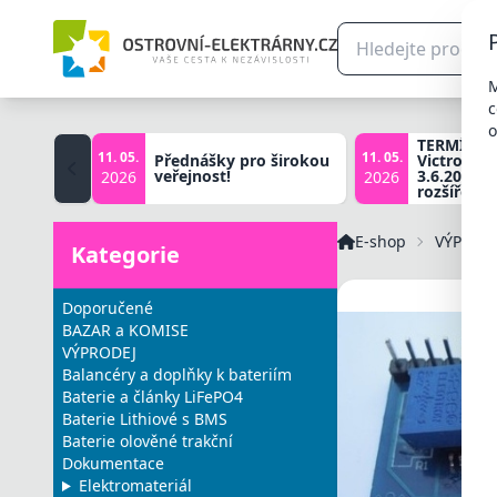
M
c
o
TERMÍNY š
11. 05.
11. 05.
Přednášky pro širokou
Victron zá
veřejnost!
3.6.2026, 
2026
2026
rozšířené 
E-shop
VÝPROD
Kategorie
Doporučené
BAZAR a KOMISE
VÝPRODEJ
Balancéry a doplňky k bateriím
Baterie a články LiFePO4
Baterie Lithiové s BMS
Baterie olověné trakční
Dokumentace
Elektromateriál