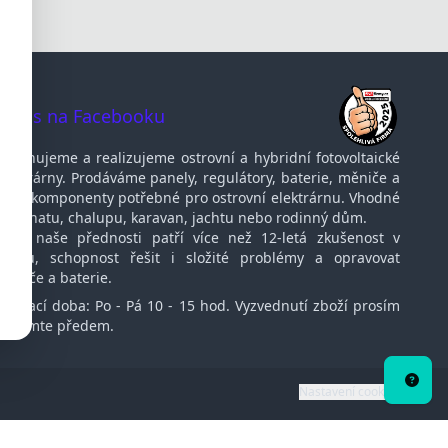
te nás na Facebooku
Navrhujeme a realizujeme ostrovní a hybridní fotovoltaické
elektrárny. Prodáváme panely, regulátory, baterie, měniče a
další komponenty potřebné pro ostrovní elektrárnu. Vhodné
pro chatu, chalupu, karavan, jachtu nebo rodinný dům.
Mezi naše přednosti patří více než 12-letá zkušenost v
oboru, schopnost řešit i složité problémy a opravovat
měniče a baterie.
Otvírací doba: Po - Pá 10 - 15 hod. Vyzvednutí zboží prosím
oznamte předem.
Potře
porad
Nastavení cookies