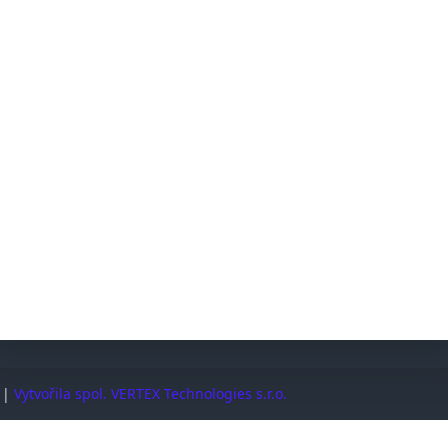
@ostrovni-elektrarny.cz
Sleduj
SPOLEČNOST
Dodací a reklamační podmínky
Řešení mimosoudních sporů (ADR/ČOI)
Časté dotazy
Podpora
Kontakt
. |
Vytvořila spol. VERTEX Technologies s.r.o.