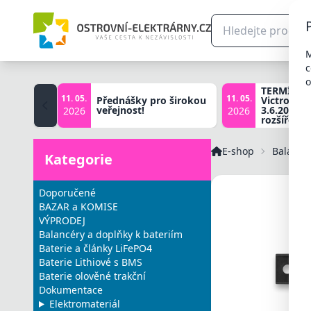
M
c
o
TERMÍNY š
11. 05.
11. 05.
Přednášky pro širokou
Victron zá
veřejnost!
3.6.2026, 
2026
2026
rozšířené 
E-shop
Balancér
Kategorie
Doporučené
BAZAR a KOMISE
VÝPRODEJ
Balancéry a doplňky k bateriím
Baterie a články LiFePO4
Baterie Lithiové s BMS
Baterie olověné trakční
Dokumentace
Elektromateriál