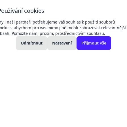
+420 607 049
+420 792 311
Používání cookies
Dodací 
132
042
podmín
kancelář
technici a servis
y i naši partneři potřebujeme Váš souhlas k použití souborů
ookies, abychom pro vás mimo jiné mohli zobrazovat relevantnější
bsah. Pomozte nám, prosím, prostřednictvím souhlasu.
kolení:
Změny cen produktů -
11. 04.
27. 02.
kladní
Regul
Odmítnout
Victron, baterie
Nastavení
Přijmout vše
Victron
ohřev
2026
2025
elektromateriál
17.6.2026
y a doplňky k bateriím
Propojovač baterií Victron Cyrix-ct 12/2
Propojovač bate
230A
PLU:
320212
Záruka:
2 rok
Registr
3 299 Kč
můžeme
velkoob
2 726 Kč
bez DPH
Dostupné po objedn