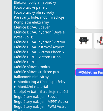
Elektromobily a nabíječky
Fotovoltaické panely
Fotovoltaický ohřev vody
Karavany, lodě, mobilní zdroje
Kompletní elektrárny
Měniče DC/AC Epever
Měniče DC/AC hybridní Deye a
Pytes (Solis)
Měniče DC/AC hybridní Victron
Měniče DC/AC ostrovní Axpert
Měniče DC/AC Victron Phoenix
Měniče DC/DC Victron Orion
Měniče DC/DC
Měniče síťové Fronius
Měniče síťové GridFree pro
Sdílet na Faceb
balkonové elektrárny
Monitoring a řízení spotřeby
Montážní materiál
Nabíječky baterií a zdroje napětí
Regulátory nabíjení Epever
Regulátory nabíjení MPPT Victron
Regulátory nabíjení PWM Victron