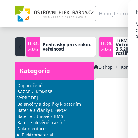
M
c
o
TERMÍNY š
11. 05.
11. 05.
Přednášky pro širokou
Victron zá
veřejnost!
3.6.2026, 
2026
2026
rozšířené 
E-shop
Konektor
Kategorie
Doporučené
BAZAR a KOMISE
VÝPRODEJ
Balancéry a doplňky k bateriím
Baterie a články LiFePO4
Baterie Lithiové s BMS
Baterie olověné trakční
Dokumentace
Elektromateriál