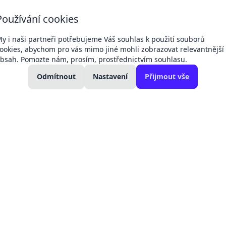
+420 607 049
+420 792 311
Používání cookies
Dodací 
132
042
podmín
kancelář
technici a servis
y i naši partneři potřebujeme Váš souhlas k použití souborů
ookies, abychom pro vás mimo jiné mohli zobrazovat relevantnější
bsah. Pomozte nám, prosím, prostřednictvím souhlasu.
kolení:
Změny cen produktů -
11. 04.
27. 02.
kladní
Regul
Odmítnout
Victron, baterie
Nastavení
Přijmout vše
Victron
ohřev
2026
2025
elektromateriál
17.6.2026
y, spojky, oka
Krimpovací kleště pro MC4 konektory
Krimpovací kl
PLU:
850017
Záruka:
2 rok
Registro
870 Kč
můžeme p
velkoobch
719 Kč
bez DPH
Skladem 1 ks