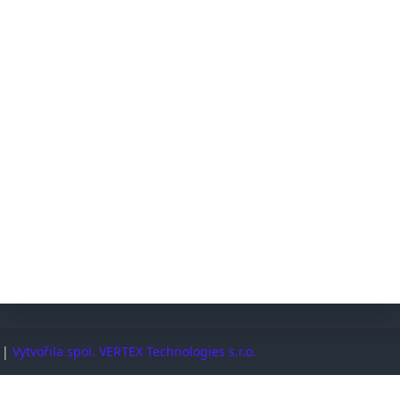
@ostrovni-elektrarny.cz
Sleduj
SPOLEČNOST
Dodací a reklamační podmínky
Řešení mimosoudních sporů (ADR/ČOI)
Časté dotazy
Podpora
Kontakt
. |
Vytvořila spol. VERTEX Technologies s.r.o.