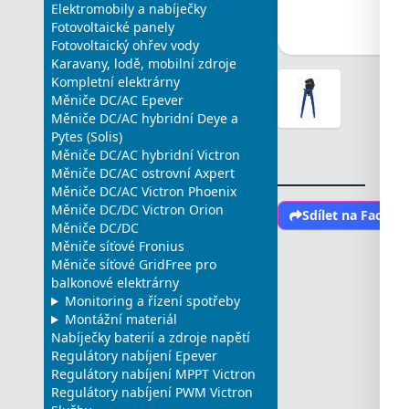
Elektromobily a nabíječky
Fotovoltaické panely
Fotovoltaický ohřev vody
Karavany, lodě, mobilní zdroje
Kompletní elektrárny
Měniče DC/AC Epever
Měniče DC/AC hybridní Deye a
Pytes (Solis)
Měniče DC/AC hybridní Victron
Měniče DC/AC ostrovní Axpert
Měniče DC/AC Victron Phoenix
Měniče DC/DC Victron Orion
Sdílet na Faceb
Měniče DC/DC
Měniče síťové Fronius
Měniče síťové GridFree pro
balkonové elektrárny
Monitoring a řízení spotřeby
Montážní materiál
Nabíječky baterií a zdroje napětí
Regulátory nabíjení Epever
Regulátory nabíjení MPPT Victron
Regulátory nabíjení PWM Victron