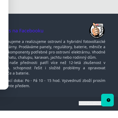
te nás na Facebooku
Navrhujeme a realizujeme ostrovní a hybridní fotovoltaické
elektrárny. Prodáváme panely, regulátory, baterie, měniče a
další komponenty potřebné pro ostrovní elektrárnu. Vhodné
pro chatu, chalupu, karavan, jachtu nebo rodinný dům.
Mezi naše přednosti patří více než 12-letá zkušenost v
oboru, schopnost řešit i složité problémy a opravovat
měniče a baterie.
Otvírací doba: Po - Pá 10 - 15 hod. Vyzvednutí zboží prosím
oznamte předem.
Potře
porad
Nastavení cookies