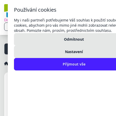
Používání cookies
Dodací a reklamační podmínky
My i naši partneři potřebujeme Váš souhlas k použití soub
Přihlášení
cookies, abychom pro vás mimo jiné mohli zobrazovat rele
CS
CZK
obsah. Pomozte nám, prosím, prostřednictvím souhlasu.
Registrace
Čeština
CZK
Česká
Odmítnout
Slovenčina
EUR
Euro
11. 05.
11. 05.
English
Přednášky pro širokou veřejnost!
2026
2026
Nastavení
Українська
Deutsch
E-shop
Jističe, přepínače a vypínače
Přepínač sítí 1-0-2
Polski
Přijmout vše
Magyar
Română
Български
Hrvatski
Español
Français
Italiano
Nederlands
Português
Русский