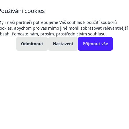
+420 607 049
+420 792 311
Používání cookies
Dodací 
132
042
podmín
kancelář
technici a servis
y i naši partneři potřebujeme Váš souhlas k použití souborů
ookies, abychom pro vás mimo jiné mohli zobrazovat relevantnější
bsah. Pomozte nám, prosím, prostřednictvím souhlasu.
kolení:
Změny cen produktů -
11. 04.
27. 02.
kladní
Regul
Odmítnout
Victron, baterie
Nastavení
Přijmout vše
Victron
ohřev
2026
2025
elektromateriál
17.6.2026
 falcovaný plech
Sada pro 4 stříbrné panely na falcovaný plec
Sada pro 4 stř
rám 30 - 45 m
PLU:
700707
Záruka:
2 rok
Registr
4 890 Kč
můžeme
velkoob
4 041 Kč
bez DPH
Dostupné po objedn