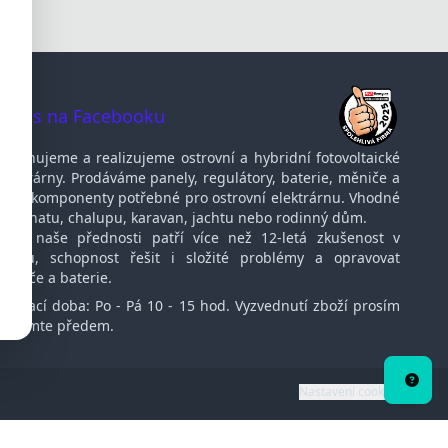
te nás na Facebooku
Navrhujeme a realizujeme ostrovní a hybridní fotovoltaické
elektrárny. Prodáváme panely, regulátory, baterie, měniče a
další komponenty potřebné pro ostrovní elektrárnu. Vhodné
pro chatu, chalupu, karavan, jachtu nebo rodinný dům.
Mezi naše přednosti patří více než 12-letá zkušenost v
oboru, schopnost řešit i složité problémy a opravovat
měniče a baterie.
Otvírací doba: Po - Pá 10 - 15 hod. Vyzvednutí zboží prosím
oznamte předem.
Potře
porad
Nastavení cookies