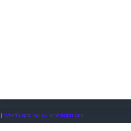
@ostrovni-elektrarny.cz
Sleduj
SPOLEČNOST
Dodací a reklamační podmínky
Řešení mimosoudních sporů (ADR/ČOI)
Časté dotazy
Podpora
Kontakt
. |
Vytvořila spol. VERTEX Technologies s.r.o.