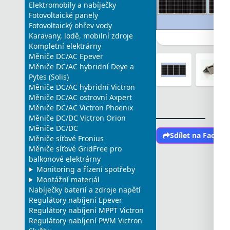
Elektromobily a nabíječky
Fotovoltaické panely
Fotovoltaický ohřev vody
Karavany, lodě, mobilní zdroje
Kompletní elektrárny
Měniče DC/AC Epever
Měniče DC/AC hybridní Deye a
Pytes (Solis)
Měniče DC/AC hybridní Victron
Měniče DC/AC ostrovní Axpert
Měniče DC/AC Victron Phoenix
Měniče DC/DC Victron Orion
Měniče DC/DC
Sdílet na Faceb
Měniče síťové Fronius
Měniče síťové GridFree pro
balkonové elektrárny
Monitoring a řízení spotřeby
Montážní materiál
Nabíječky baterií a zdroje napětí
Regulátory nabíjení Epever
Regulátory nabíjení MPPT Victron
Regulátory nabíjení PWM Victron