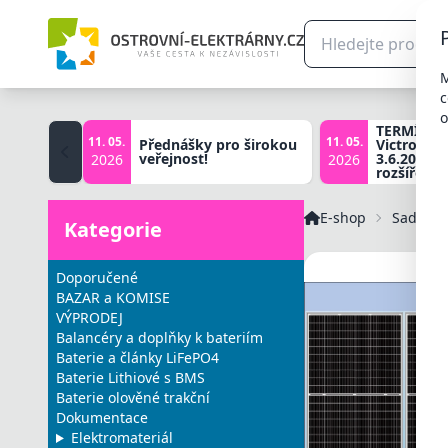
M
c
o
TERMÍNY š
11. 05.
11. 05.
Přednášky pro širokou
Victron zá
veřejnost!
3.6.2026, 
2026
2026
rozšířené 
E-shop
Sady pro
Kategorie
Doporučené
BAZAR a KOMISE
VÝPRODEJ
Balancéry a doplňky k bateriím
Baterie a články LiFePO4
Baterie Lithiové s BMS
Baterie olověné trakční
Dokumentace
Elektromateriál