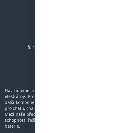
Výhody FV
Eshop
SPOLEČNOST
Dodací a reklamační podmínky
Řešení mimosoudních sporů (ADR/ČOI)
Časté dotazy
Podpora
Kontakt
Navrhujeme a realizujeme ostrovní a hybridní fotovoltaické
elektrárny. Prodáváme panely, regulátory, baterie, měniče a
další komponenty potřebné pro ostrovní elektrárnu. Vhodné
pro chatu, chalupu, karavan, jachtu nebo rodinný dům.
Mezi naše přednosti patří více než 12-letá zkušenost v oboru,
schopnost řešit i složité problémy a opravovat měniče a
baterie.