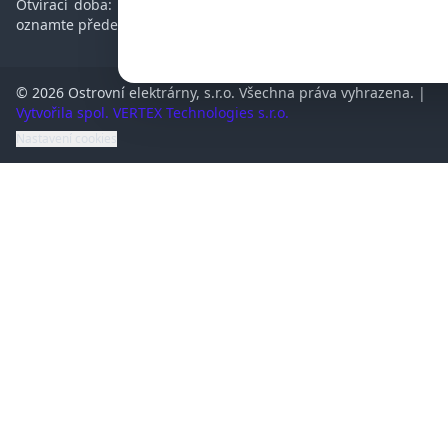
Otvírací doba: Po - Pá 10 - 15 hod. Vyzvednutí zboží prosím
oznamte předem.
© 2026 Ostrovní elektrárny, s.r.o. Všechna práva vyhrazena. |
Vytvořila spol. VERTEX Technologies s.r.o.
Nastavení cookies