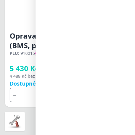
Svenska
Türkçe
中文
日本語
한국어
Oprava nízkonapěťové baterie Pylo
العربية
हिन्दी
(BMS, pyropojistky, stykače...)
ไทย
PLU:
910015
Hlídací pes
Tiếng Việt
Registrovaným firmám
5 430 Kč
můžeme poskytnout
velkoobchodní slevy
4 488 Kč
bez DPH
Dostupné po objednání