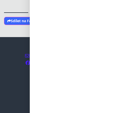
Sdílet na Facebooku
+420 608 812 787
info@ostrovni-elektrarny.cz
Sledujte nás na Facebooku
OSTROVNÍ ELEKTRÁRNY
Instalace
Školení
Reference