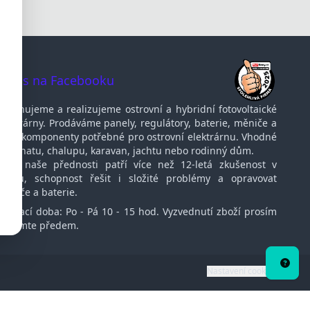
te nás na Facebooku
Navrhujeme a realizujeme ostrovní a hybridní fotovoltaické
elektrárny. Prodáváme panely, regulátory, baterie, měniče a
další komponenty potřebné pro ostrovní elektrárnu. Vhodné
pro chatu, chalupu, karavan, jachtu nebo rodinný dům.
Mezi naše přednosti patří více než 12-letá zkušenost v
oboru, schopnost řešit i složité problémy a opravovat
měniče a baterie.
Otvírací doba: Po - Pá 10 - 15 hod. Vyzvednutí zboží prosím
oznamte předem.
Potře
porad
Nastavení cookies