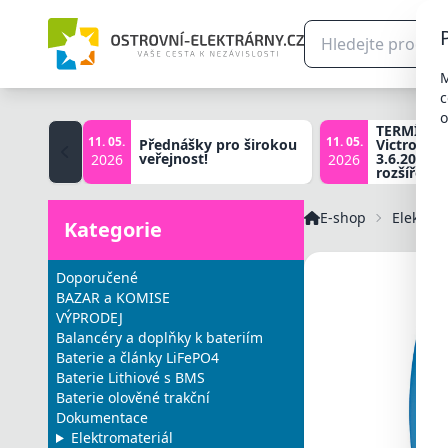
M
c
o
TERMÍNY š
11. 05.
11. 05.
Přednášky pro širokou
Victron zá
veřejnost!
3.6.2026, 
2026
2026
rozšířené 
E-shop
Elektrom
Kategorie
Doporučené
BAZAR a KOMISE
VÝPRODEJ
Balancéry a doplňky k bateriím
Baterie a články LiFePO4
Baterie Lithiové s BMS
Baterie olověné trakční
Dokumentace
Elektromateriál