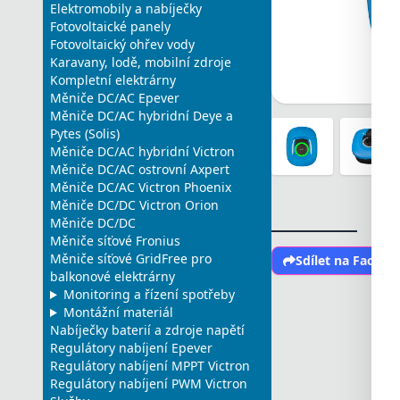
Elektromobily a nabíječky
Fotovoltaické panely
Fotovoltaický ohřev vody
Karavany, lodě, mobilní zdroje
Kompletní elektrárny
Měniče DC/AC Epever
Měniče DC/AC hybridní Deye a
Pytes (Solis)
Měniče DC/AC hybridní Victron
Měniče DC/AC ostrovní Axpert
Měniče DC/AC Victron Phoenix
Měniče DC/DC Victron Orion
Měniče DC/DC
Měniče síťové Fronius
Měniče síťové GridFree pro
Sdílet na Faceb
balkonové elektrárny
Monitoring a řízení spotřeby
Montážní materiál
Nabíječky baterií a zdroje napětí
Regulátory nabíjení Epever
Regulátory nabíjení MPPT Victron
Regulátory nabíjení PWM Victron