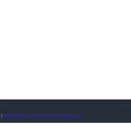
@ostrovni-elektrarny.cz
Sleduj
SPOLEČNOST
Dodací a reklamační podmínky
Řešení mimosoudních sporů (ADR/ČOI)
Časté dotazy
Podpora
Kontakt
. |
Vytvořila spol. VERTEX Technologies s.r.o.