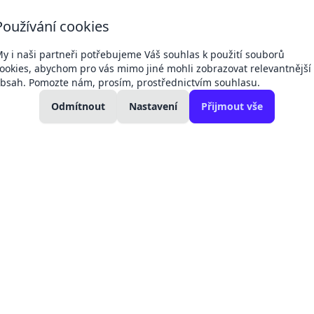
+420 607 049
+420 792 311
Používání cookies
Dodací 
132
042
podmín
kancelář
technici a servis
y i naši partneři potřebujeme Váš souhlas k použití souborů
ookies, abychom pro vás mimo jiné mohli zobrazovat relevantnější
bsah. Pomozte nám, prosím, prostřednictvím souhlasu.
kolení:
Změny cen produktů -
11. 04.
27. 02.
kladní
Regul
Odmítnout
Victron, baterie
Nastavení
Přijmout vše
Victron
ohřev
2026
2025
elektromateriál
17.6.2026
obily a nabíječky
Victron EV charging station NS Wallbox (bez d
Victron EV cha
displeje) 22kW
PLU:
980021
Záruka:
5 let
11 786 Kč
13 86
Sleva 
9 741 Kč
bez DPH
Dostupné po objedn